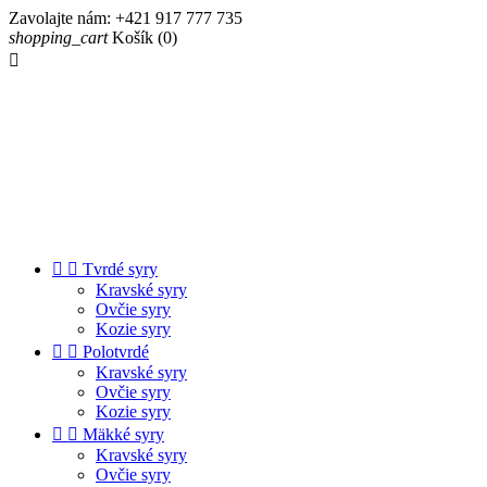
Zavolajte nám:
+421 917 777 735
shopping_cart
Košík
(0)



Tvrdé syry
Kravské syry
Ovčie syry
Kozie syry


Polotvrdé
Kravské syry
Ovčie syry
Kozie syry


Mäkké syry
Kravské syry
Ovčie syry