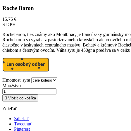
Roche Baron
15,75 €
S DPH
Rochebaron, tiež známy ako Montbriac, je francúzsky gurmánsky mod
Rochebaron sa vyrába z pasterizovaného kravského alebo ovčieho mlie
čiastočne v jaskyniach centrálneho masívu.
Bohatý a krémový Rochebar
chlebom a čerstvým ovocím. Váha syru je 450gr a predáva sa v celku
Hmotnosť syra
Množstvo

Vložiť do košíka
Zdieľať
Zdieľať
Tweetnuť
Pinterest