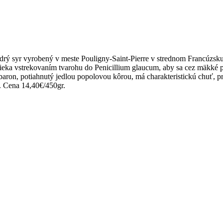
rý syr vyrobený v meste Pouligny-Saint-Pierre v strednom Francúzsku
ka vstrekovaním tvarohu do Penicillium glaucum, aby sa cez mäkké past
on, potiahnutý jedlou popolovou kôrou, má charakteristickú chuť, pričo
. Cena 14,40€/450gr.