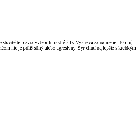
.
ovité telo syra vytvorili modré žily.
Vyzrieva sa najmenej 30 dní,
m nie je príliš silný alebo agresívny.
Syr chutí najlepšie s krehkým