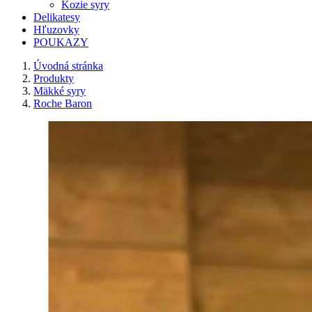
Kozie syry
Delikatesy
Hľuzovky
POUKAZY
Úvodná stránka
Produkty
Mäkké syry
Roche Baron