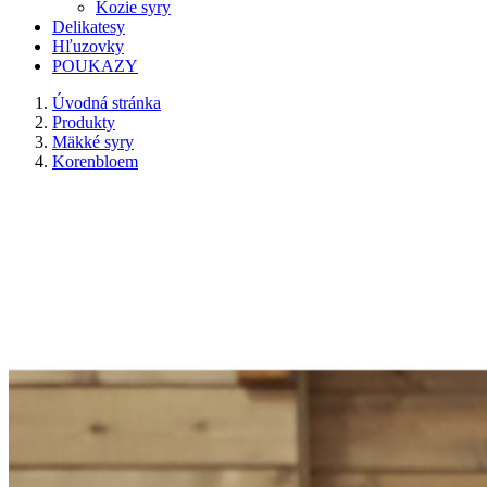
Kozie syry
Delikatesy
Hľuzovky
POUKAZY
Úvodná stránka
Produkty
Mäkké syry
Korenbloem