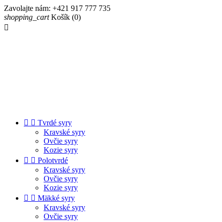
Zavolajte nám:
+421 917 777 735
shopping_cart
Košík
(0)



Tvrdé syry
Kravské syry
Ovčie syry
Kozie syry


Polotvrdé
Kravské syry
Ovčie syry
Kozie syry


Mäkké syry
Kravské syry
Ovčie syry