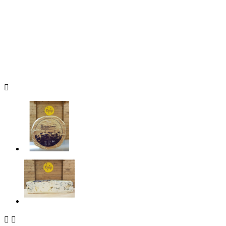


