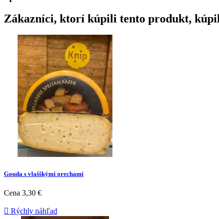
Zákazníci, ktorí kúpili tento produkt, kúpil
Gouda s vlašškými orechami
Cena
3,30 €

Rýchly náhľad