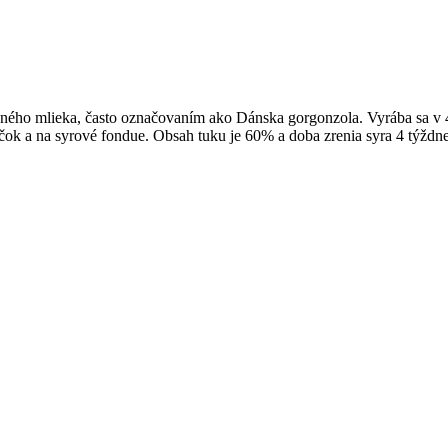
ného mlieka, často označovaním ako Dánska gorgonzola. Vyrába sa v 4
čok a na syrové fondue. Obsah tuku je 60% a doba zrenia syra 4 týždn