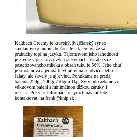
Kaltbach Creamy je kravský, švajčiarský syr so
smotanovo jemnou chuťou. Je tak jemný, že sa
prakticky topí na jazyku. Tajomstvom jeho lahodnosti
je zrenie v pieskovcových jaskyniach. Vyrába sa z
pasterizovaného mlieka a obsah tuku je 56%. Jeho chuť
je smotanová a jemná.Je vhodný na sendviče alebo
šaláty, ale skvelý je aj k vínu. Ponúkame na predaj
balenia 250gr, 500gr,750gr a 1kg. Syry odosielame vo
vákuovom balení s minimálnou dĺžkou záruky 1
mesiac. Pre viac informácií o syroch nás môžete
kontaktovať na frank@knip.sk .