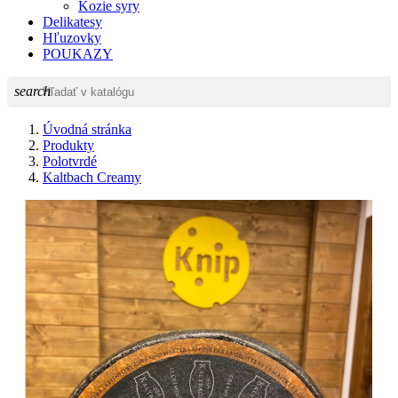
Kozie syry
Delikatesy
Hľuzovky
POUKAZY
search
Úvodná stránka
Produkty
Polotvrdé
Kaltbach Creamy