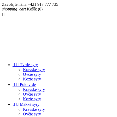
Zavolajte nám:
+421 917 777 735
shopping_cart
Košík
(0)



Tvrdé syry
Kravské syry
Ovčie syry
Kozie syry


Polotvrdé
Kravské syry
Ovčie syry
Kozie syry


Mäkké syry
Kravské syry
Ovčie syry