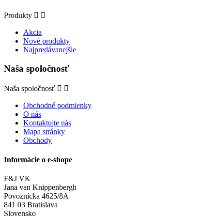
Produkty


Akcia
Nové produkty
Najpredávanejšie
Naša spoločnosť
Naša spoločnosť


Obchodné podmienky
O nás
Kontaktujte nás
Mapa stránky
Obchody
Informácie o e-shope
F&J VK
Jana van Knippenbergh
Povoznícka 4625/8A
841 03 Bratislava
Slovensko