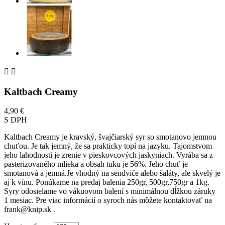


Kaltbach Creamy
4,90 €
S DPH
Kaltbach Creamy je kravský, švajčiarský syr so smotanovo jemnou
chuťou. Je tak jemný, že sa prakticky topí na jazyku. Tajomstvom
jeho lahodnosti je zrenie v pieskovcových jaskyniach. Vyrába sa z
pasterizovaného mlieka a obsah tuku je 56%. Jeho chuť je
smotanová a jemná.Je vhodný na sendviče alebo šaláty, ale skvelý je
aj k vínu. Ponúkame na predaj balenia 250gr, 500gr,750gr a 1kg.
Syry odosielame vo vákuovom balení s minimálnou dĺžkou záruky
1 mesiac. Pre viac informácií o syroch nás môžete kontaktovať na
frank@knip.sk .