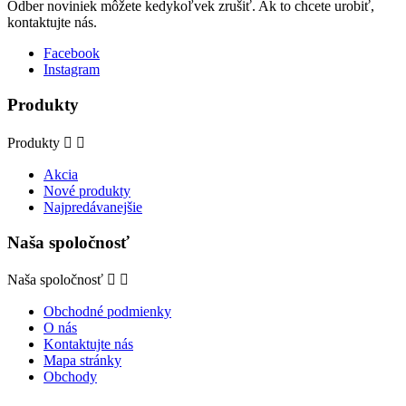
Odber noviniek môžete kedykoľvek zrušiť. Ak to chcete urobiť,
kontaktujte nás.
Facebook
Instagram
Produkty
Produkty


Akcia
Nové produkty
Najpredávanejšie
Naša spoločnosť
Naša spoločnosť


Obchodné podmienky
O nás
Kontaktujte nás
Mapa stránky
Obchody