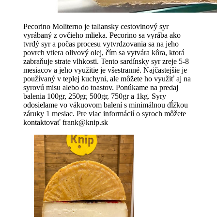
Pecorino Moliterno je taliansky cestovinový syr
vyrábaný z ovčieho mlieka. Pecorino sa vyrába ako
tvrdý syr
a počas procesu vytvrdzovania sa na jeho
povrch vtiera olivový olej, čím sa vytvára kôra, ktorá
zabraňuje strate vlhkosti. Tento sardínsky syr zreje 5-8
mesiacov a jeho využitie je všestranné. Najčastejšie je
používaný v teplej kuchyni, ale môžete ho využiť aj na
syrovú misu alebo do toastov.
Ponúkame na predaj
balenia 100gr, 250gr, 500gr, 750gr a 1kg. Syry
odosielame vo vákuovom balení s minimálnou dĺžkou
záruky 1 mesiac. Pre viac informácií o syroch môžete
kontaktovať frank@knip.sk