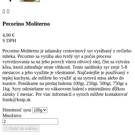


Pecorino Moliterno
4,90 €
S DPH
Pecorino Moliterno je taliansky cestovinový syr vyrábaný z ovčieho
mlieka. Pecorino sa vyrába ako tvrdý syr
a počas procesu
vytvrdzovania sa na jeho povrch vtiera olivový olej, čím sa vytvára
kôra, ktorá zabraňuje strate vlhkosti. Tento sardínsky syr zreje 5-8
mesiacov a jeho využitie je všestranné. Najčastejšie je používaný v
teplej kuchyni, ale môžete ho využiť aj na syrovú misu alebo do
toastov.
Ponúkame na predaj balenia 100gr, 250gr, 500gr, 750gr a
1kg. Syry odosielame vo vákuovom balení s minimálnou dĺžkou
záruky 1 mesiac. Pre viac informácií o syroch môžete kontaktovať
frank@knip.sk
Hmotnosť syra
Množstvo

Vložiť do košíka