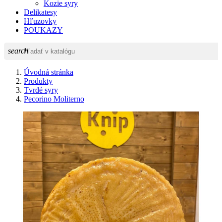
Kozie syry
Delikatesy
Hľuzovky
POUKAZY
search
Úvodná stránka
Produkty
Tvrdé syry
Pecorino Moliterno