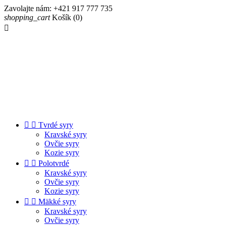
Zavolajte nám:
+421 917 777 735
shopping_cart
Košík
(0)



Tvrdé syry
Kravské syry
Ovčie syry
Kozie syry


Polotvrdé
Kravské syry
Ovčie syry
Kozie syry


Mäkké syry
Kravské syry
Ovčie syry