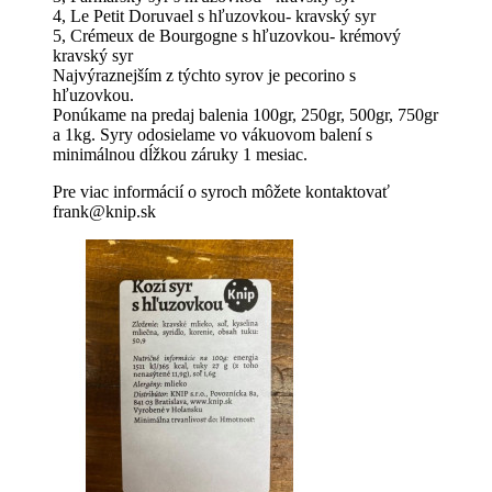
4, Le Petit Doruvael s hľuzovkou- kravský syr
5, Crémeux de Bourgogne s hľuzovkou- krémový
kravský syr
Najvýraznejším z týchto syrov je pecorino s
hľuzovkou.
Ponúkame na predaj balenia 100gr, 250gr, 500gr, 750gr
a 1kg. Syry odosielame vo vákuovom balení s
minimálnou dĺžkou záruky 1 mesiac.
Pre viac informácií o syroch môžete kontaktovať
frank@knip.sk