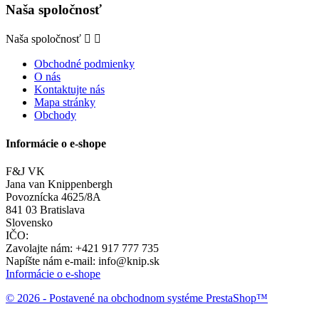
Naša spoločnosť
Naša spoločnosť


Obchodné podmienky
O nás
Kontaktujte nás
Mapa stránky
Obchody
Informácie o e-shope
F&J VK
Jana van Knippenbergh
Povoznícka 4625/8A
841 03 Bratislava
Slovensko
IČO:
Zavolajte nám:
+421 917 777 735
Napíšte nám e-mail:
info@knip.sk
Informácie o e-shope
© 2026 - Postavené na obchodnom systéme PrestaShop™