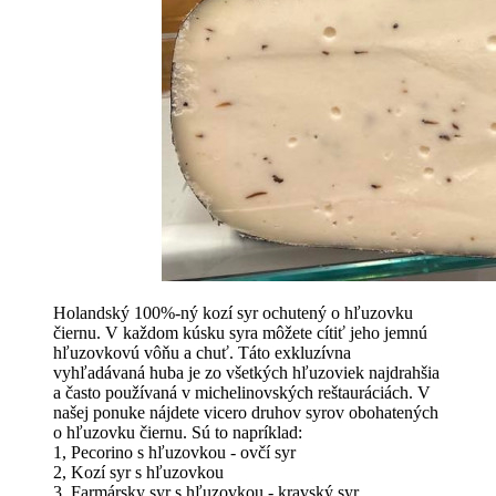
Holandský 100%-ný kozí syr ochutený o hľuzovku
čiernu. V každom kúsku syra môžete cítiť jeho jemnú
hľuzovkovú vôňu a chuť. Táto exkluzívna
vyhľadávaná huba je zo všetkých hľuzoviek najdrahšia
a často používaná v michelinovských reštauráciách. V
našej ponuke nájdete vicero druhov syrov obohatených
o hľuzovku čiernu. Sú to napríklad:
1, Pecorino s hľuzovkou - ovčí syr
2, Kozí syr s hľuzovkou
3, Farmársky syr s hľuzovkou - kravský syr