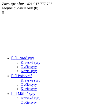
Zavolajte nám:
+421 917 777 735
shopping_cart
Košík
(0)



Tvrdé syry
Kravské syry
Ovčie syry
Kozie syry


Polotvrdé
Kravské syry
Ovčie syry
Kozie syry


Mäkké syry
Kravské syry
Ovčie syry