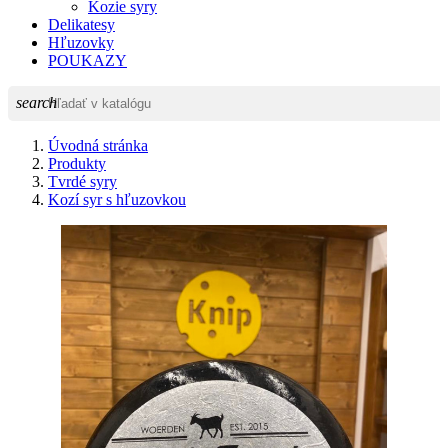
Kozie syry
Delikatesy
Hľuzovky
POUKAZY
search
Úvodná stránka
Produkty
Tvrdé syry
Kozí syr s hľuzovkou