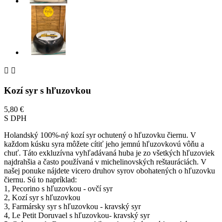


Kozí syr s hľuzovkou
5,80 €
S DPH
Holandský 100%-ný kozí syr ochutený o hľuzovku čiernu. V
každom kúsku syra môžete cítiť jeho jemnú hľuzovkovú vôňu a
chuť. Táto exkluzívna vyhľadávaná huba je zo všetkých hľuzoviek
najdrahšia a často používaná v michelinovských reštauráciách. V
našej ponuke nájdete vicero druhov syrov obohatených o hľuzovku
čiernu. Sú to napríklad:
1, Pecorino s hľuzovkou - ovčí syr
2, Kozí syr s hľuzovkou
3, Farmársky syr s hľuzovkou - kravský syr
4, Le Petit Doruvael s hľuzovkou- kravský syr