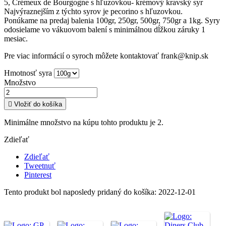
5, Crémeux de Bourgogne s hľuzovkou- krémový kravský syr
Najvýraznejším z týchto syrov je pecorino s hľuzovkou.
Ponúkame na predaj balenia 100gr, 250gr, 500gr, 750gr a 1kg. Syry
odosielame vo vákuovom balení s minimálnou dĺžkou záruky 1
mesiac.
Pre viac informácií o syroch môžete kontaktovať frank@knip.sk
Hmotnosť syra
Množstvo

Vložiť do košíka
Minimálne množstvo na kúpu tohto produktu je 2.
Zdieľať
Zdieľať
Tweetnuť
Pinterest
Tento produkt bol naposledy pridaný do košíka: 2022-12-01