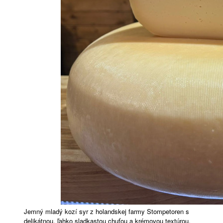
Jemný mladý kozí syr z holandskej farmy Stompetoren s
delikátnou, ľahko sladkastou chuťou a krémovou textúrou.