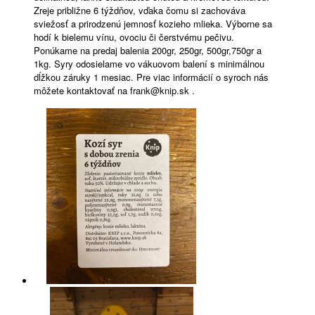
Zreje približne 6 týždňov, vďaka čomu si zachováva
sviežosť a prirodzenú jemnosť kozieho mlieka. Výborne sa
hodí k bielemu vínu, ovociu či čerstvému pečivu.
Ponúkame na predaj balenia 200gr, 250gr, 500gr,750gr a
1kg. Syry odosielame vo vákuovom balení s minimálnou
dĺžkou záruky 1 mesiac. Pre viac informácií o syroch nás
môžete kontaktovať na frank@knip.sk .