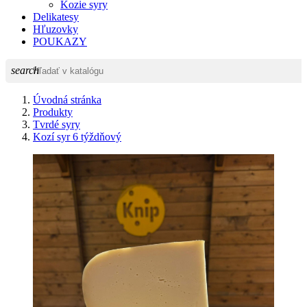
Kozie syry
Delikatesy
Hľuzovky
POUKAZY
search
Úvodná stránka
Produkty
Tvrdé syry
Kozí syr 6 týždňový