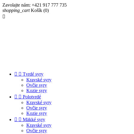
Zavolajte nám:
+421 917 777 735
shopping_cart
Košík
(0)



Tvrdé syry
Kravské syry
Ovčie syry
Kozie syry


Polotvrdé
Kravské syry
Ovčie syry
Kozie syry


Mäkké syry
Kravské syry
Ovčie syry