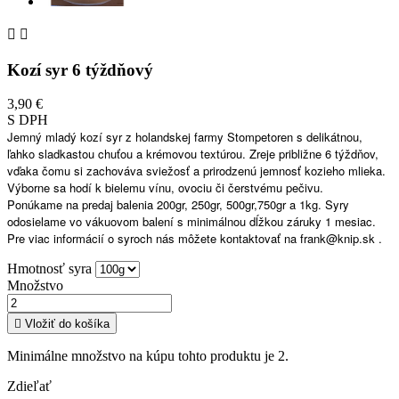


Kozí syr 6 týždňový
3,90 €
S DPH
Jemný mladý kozí syr z holandskej farmy Stompetoren s delikátnou,
ľahko sladkastou chuťou a krémovou textúrou. Zreje približne 6 týždňov,
vďaka čomu si zachováva sviežosť a prirodzenú jemnosť kozieho mlieka.
Výborne sa hodí k bielemu vínu, ovociu či čerstvému pečivu.
Ponúkame na predaj balenia 200gr, 250gr, 500gr,750gr a 1kg. Syry
odosielame vo vákuovom balení s minimálnou dĺžkou záruky 1 mesiac.
Pre viac informácií o syroch nás môžete kontaktovať na frank@knip.sk .
Hmotnosť syra
Množstvo

Vložiť do košíka
Minimálne množstvo na kúpu tohto produktu je 2.
Zdieľať