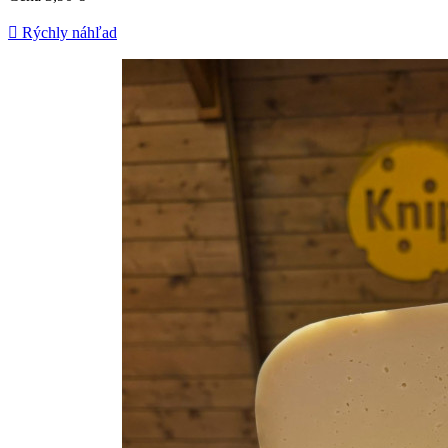

Rýchly náhľad