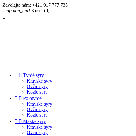
Zavolajte nám:
+421 917 777 735
shopping_cart
Košík
(0)



Tvrdé syry
Kravské syry
Ovčie syry
Kozie syry


Polotvrdé
Kravské syry
Ovčie syry
Kozie syry


Mäkké syry
Kravské syry
Ovčie syry