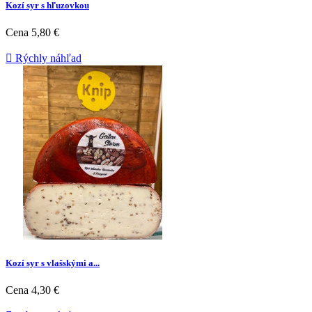
Kozí syr s hľuzovkou
Cena
5,80 €

Rýchly náhľad
Kozí syr s vlašskými a...
Cena
4,30 €