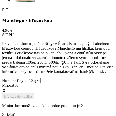


Manchego s hľuzovkou
4,90 €
S DPH
Pravdepodobne najznámejší syr v Španielsku spojený s ľahodnou
hľuzovkou čiernou. Hľuzovkové Manchego má hladkú, krémovú
textúru s orieškovo nasladlou chuťou. Voňa a chuť hľuzovky je
jemná a dokonalo vyvážená k tomuto ovčiemu syru. Ponúkame na
predaj balenia 100gr, 250gr, 500gr, 750gr a 1kg. Syry odosielame
vo vákuovom balení s minimálnou dĺžkou záruky 1 mesiac. Pre viac
informácií o syroch nás môžete kontaktovať na frank@knip.sk .
Hmotnosť syra
Množstvo

Vložiť do košíka
Minimálne množstvo na kúpu tohto produktu je 2.
Zdieľať