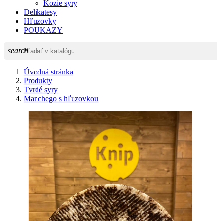
Kozie syry
Delikatesy
Hľuzovky
POUKAZY
search
Úvodná stránka
Produkty
Tvrdé syry
Manchego s hľuzovkou