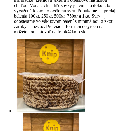
má hladkú, krémovú textúru s orieškovo nasladlou
chuťou. Voňa a chuť hľuzovky je jemná a dokonalo
vyvážená k tomuto ovčiemu syru. Ponúkame na predaj
balenia 100gr, 250gr, 500gr, 750gr a 1kg. Syry
odosielame vo vákuovom balení s minimálnou dĺžkou
záruky 1 mesiac. Pre viac informácií o syroch nás
môžete kontaktovať na frank@knip.sk .