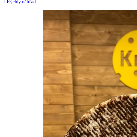

Rýchly náhľad