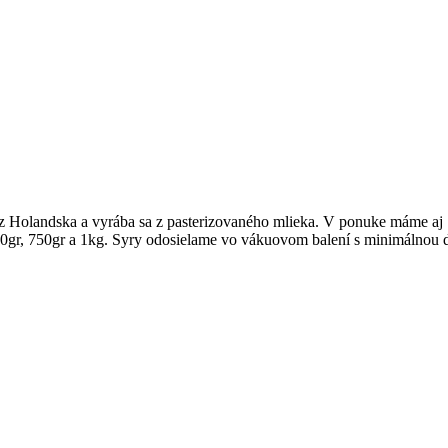
m z Holandska a vyrába sa z pasterizovaného mlieka. V ponuke máme a
00gr, 750gr a 1kg. Syry odosielame vo vákuovom balení s minimálnou d