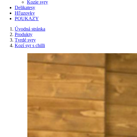
Kozie syry
Delikatesy
Hľuzovky
POUKAZY
Úvodná stránka
Produkty
Tvrdé syry
Kozí syr s chilli