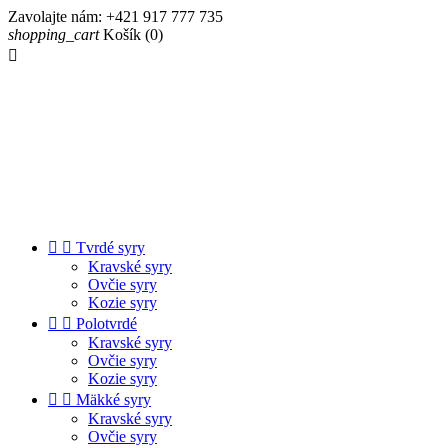
Zavolajte nám:
+421 917 777 735
shopping_cart
Košík
(0)



Tvrdé syry
Kravské syry
Ovčie syry
Kozie syry


Polotvrdé
Kravské syry
Ovčie syry
Kozie syry


Mäkké syry
Kravské syry
Ovčie syry