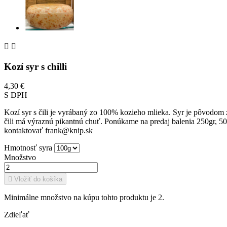


Kozí syr s chilli
4,30 €
S DPH
Kozí syr s čili je vyrábaný zo 100% kozieho mlieka. Syr je pôvodo
čili má výraznú pikantnú chuť. Ponúkame na predaj balenia 250gr, 5
kontaktovať frank@knip.sk
Hmotnosť syra
Množstvo

Vložiť do košíka
Minimálne množstvo na kúpu tohto produktu je 2.
Zdieľať