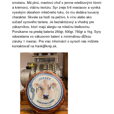
smotanu. Má plnú, maslovú chuť s jemne orieškovými tónmi
a krémovú, vláčnu textúru. Syr zreje 5-6 mesiacov a vyniká
vysokým obsahom mliečneho tuku, čo mu dodáva luxusný
charakter. Skvele sa hodí na pečivo, k vínu alebo ako
súčasť syrového taniera. Je bezlaktózový a vhodný pre
zákazníkov, ktorí majú alergiu na mliečnu bielkovinu.
Ponúkame na predaj balenia 250gr, 500gr, 750gr a 1kg. Syry
odosielame vo vákuovom balení s minimálnou dĺžkou
záruky 1 mesiac. Pre viac informácií o syroch nás môžete
kontaktovať na frank@knip.sk.