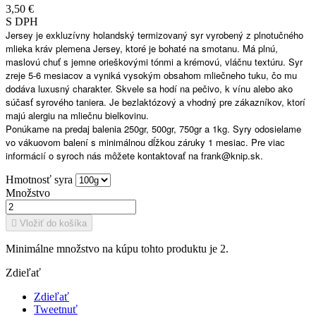
3,50 €
S DPH
Jersey je exkluzívny holandský termizovaný syr vyrobený z plnotučného
mlieka kráv plemena Jersey, ktoré je bohaté na smotanu. Má plnú,
maslovú chuť s jemne orieškovými tónmi a krémovú, vláčnu textúru. Syr
zreje 5-6 mesiacov a vyniká vysokým obsahom mliečneho tuku, čo mu
dodáva luxusný charakter. Skvele sa hodí na pečivo, k vínu alebo ako
súčasť syrového taniera. Je bezlaktózový a vhodný pre zákazníkov, ktorí
majú alergiu na mliečnu bielkovinu.
Ponúkame na predaj balenia 250gr, 500gr, 750gr a 1kg. Syry odosielame
vo vákuovom balení s minimálnou dĺžkou záruky 1 mesiac. Pre viac
informácií o syroch nás môžete kontaktovať na frank@knip.sk.
Hmotnosť syra
Množstvo

Vložiť do košíka
Minimálne množstvo na kúpu tohto produktu je 2.
Zdieľať
Zdieľať
Tweetnuť