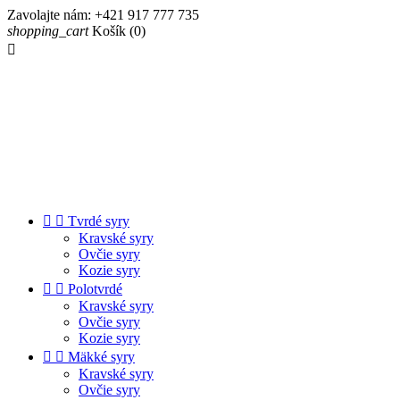
Zavolajte nám:
+421 917 777 735
shopping_cart
Košík
(0)



Tvrdé syry
Kravské syry
Ovčie syry
Kozie syry


Polotvrdé
Kravské syry
Ovčie syry
Kozie syry


Mäkké syry
Kravské syry
Ovčie syry