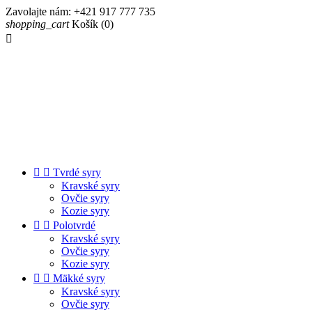
Zavolajte nám:
+421 917 777 735
shopping_cart
Košík
(0)



Tvrdé syry
Kravské syry
Ovčie syry
Kozie syry


Polotvrdé
Kravské syry
Ovčie syry
Kozie syry


Mäkké syry
Kravské syry
Ovčie syry