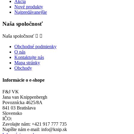
Akcia
Nové produkty
Najpredávanejšie
Naša spoločnosť
Naša spoločnosť


Obchodné podmienky
O nás
Kontaktujte nás
Mapa stránky
Obchody
Informácie o e-shope
F&J VK
Jana van Knippenbergh
Povoznícka 4625/8A
841 03 Bratislava
Slovensko
IČO:
Zavolajte nám:
+421 917 777 735
Napíšte nám e-mail:
info@knip.sk