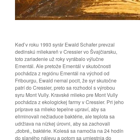
Keď v roku 1993 syrár Ewald Schafer prevzal
dedinskú mliekareň v Cressier vo Švajčiarsku,
toto zariadenie už roky vyrábalo výlučne
Ementál.
Ale pretože Ementál v skutočnosti
pochádza z regiónu Ementál na východ od
Fribourgu, Ewald nemal pocit, že syr skutočne
patrí do Cressier, preto sa rozhodol s výrobou
syru Mont Vully.
Kravské mlieko pre Mont Vully
pochádza z ekologickej farmy v Cressier. Pri jeho
príprave
sa mlieko tepelne upraví, aby sa
eliminovali nežiaduce baktérie, ale teplota sa
udržiava na nízkej úrovni, aby sa zachovali
„dobré,, baktérie.
Kolesá sa namočia na 24 hodín
do slaného nálevu a potom sa umiestnia do