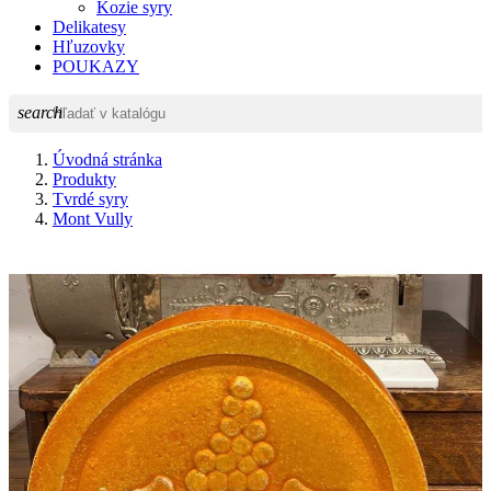
Kozie syry
Delikatesy
Hľuzovky
POUKAZY
search
Úvodná stránka
Produkty
Tvrdé syry
Mont Vully