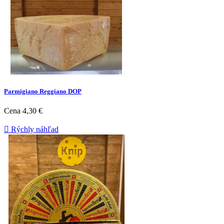
Parmigiano Reggiano DOP
Cena
4,30 €

Rýchly náhľad