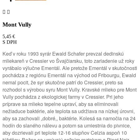


Mont Vully
5,45 €
S DPH
Keď v roku 1993 syrár Ewald Schafer prevzal dedinskú
mliekareň v Cressier vo Švajčiarsku, toto zariadenie už roky
vyrábalo výlučne Ementál.
Ale pretože Ementál v skutočnosti
pochádza z regiónu Ementál na východ od Fribourgu, Ewald
nemal pocit, že syr skutočne patrí do Cressier, preto sa
rozhodol s výrobou syru Mont Vully.
Kravské mlieko pre Mont
Vully pochádza z ekologickej farmy v Cressier. Pri jeho
príprave
sa mlieko tepelne upraví, aby sa eliminovali
nežiaduce baktérie, ale teplota sa udržiava na nízkej úrovni,
aby sa zachovali „dobré,, baktérie.
Kolesá sa namočia na 24
hodín do slaného nálevu a potom sa umiestnia do pivnice,
aby dozrievali pri teplote 12-16 stupňov Celzia aspoň 10
týždňov.
Bežne sa umývajú soľným roztokom a Pinot Noir.