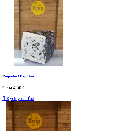
Roquefort Papillon
Cena
4,50 €

Rýchly náhľad