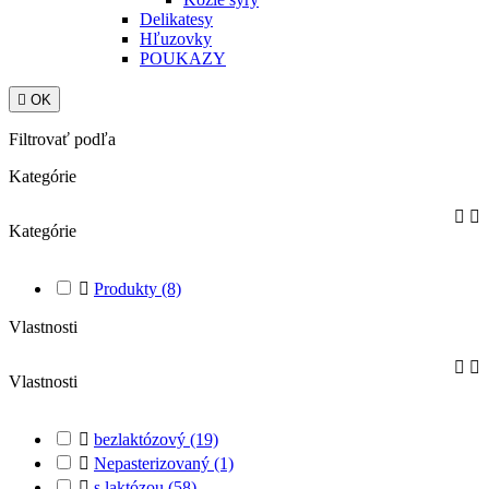
Delikatesy
Hľuzovky
POUKAZY

OK
Filtrovať podľa
Kategórie


Kategórie

Produkty
(8)
Vlastnosti


Vlastnosti

bezlaktózový
(19)

Nepasterizovaný
(1)

s laktózou
(58)