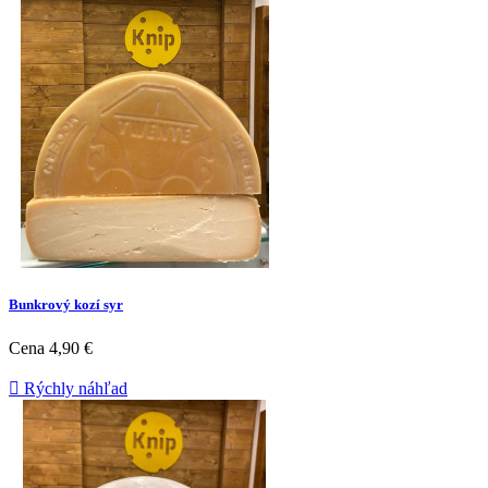
Bunkrový kozí syr
Cena
4,90 €

Rýchly náhľad