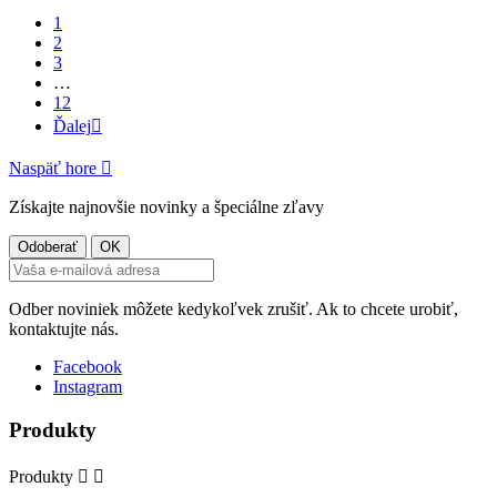
1
2
3
…
12
Ďalej

Naspäť hore

Získajte najnovšie novinky a špeciálne zľavy
Odber noviniek môžete kedykoľvek zrušiť. Ak to chcete urobiť,
kontaktujte nás.
Facebook
Instagram
Produkty
Produkty

