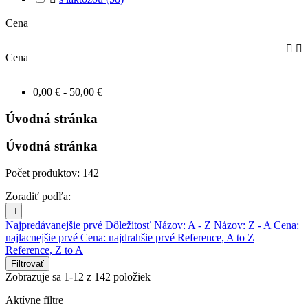
Cena


Cena
0,00 € - 50,00 €
Úvodná stránka
Úvodná stránka
Počet produktov: 142
Zoradiť podľa:

Najpredávanejšie prvé
Dôležitosť
Názov: A - Z
Názov: Z - A
Cena:
najlacnejšie prvé
Cena: najdrahšie prvé
Reference, A to Z
Reference, Z to A
Filtrovať
Zobrazuje sa 1-12 z 142 položiek
Aktívne filtre