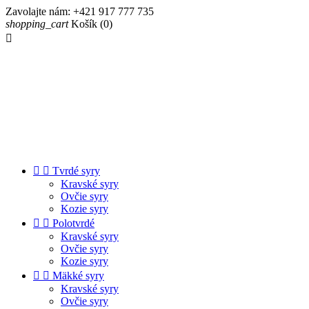
Zavolajte nám:
+421 917 777 735
shopping_cart
Košík
(0)



Tvrdé syry
Kravské syry
Ovčie syry
Kozie syry


Polotvrdé
Kravské syry
Ovčie syry
Kozie syry


Mäkké syry
Kravské syry
Ovčie syry