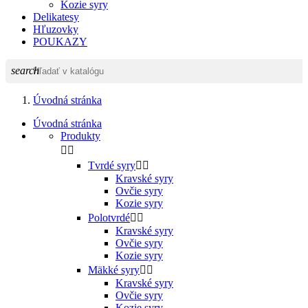
Kozie syry
Delikatesy
Hľuzovky
POUKAZY
search
Úvodná stránka
Úvodná stránka
Produkty


Tvrdé syry


Kravské syry
Ovčie syry
Kozie syry
Polotvrdé


Kravské syry
Ovčie syry
Kozie syry
Mäkké syry


Kravské syry
Ovčie syry
Kozie syry