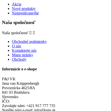
Akcia
Nové produkty
Najpredávanejšie
Naša spoločnosť
Naša spoločnosť


Obchodné podmienky
O nás
Kontaktujte nás
Mapa stránky
Obchody
Informácie o e-shope
F&J VK
Jana van Knippenbergh
Povoznícka 4625/8A
841 03 Bratislava
Slovensko
IČO:
Zavolajte nám:
+421 917 777 735
Napíšte nám e-mail:
info@knip.sk