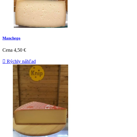
Manchego
Cena
4,50 €

Rýchly náhľad