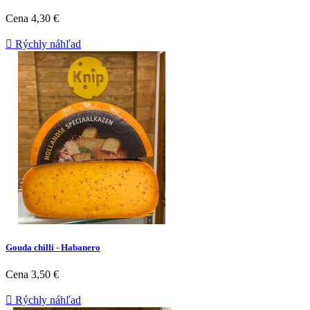
Cena
4,30 €

Rýchly náhľad
Gouda chilli - Habanero
Cena
3,50 €

Rýchly náhľad